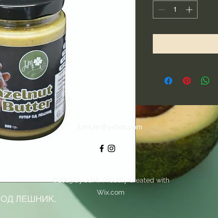
jumi.jm@yahoo.com
©2023 by JuMi. Proudly created with
Wix.com
ОД ЛЕШНИК. 