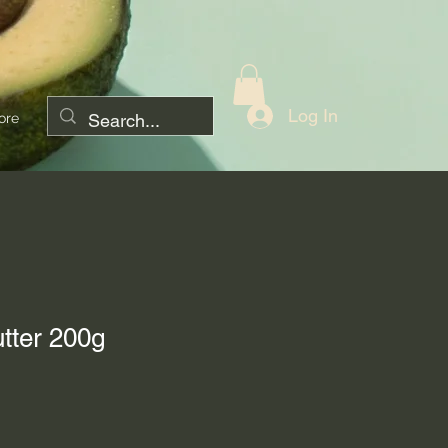
Log In
ore
tter 200g