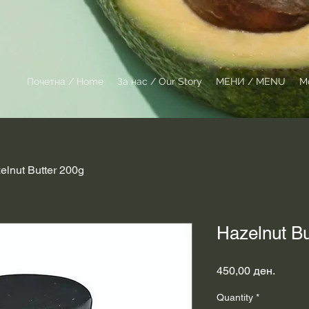
Почетна / Home
За нас / Our Story
МЕНИ / MENU
M
elnut Butter 200g
Hazelnut Bu
Price
450,00 ден.
Quantity
*