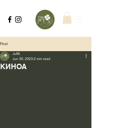
Post
JuMi
Jun 30, 2023
2 min read
КИНОА