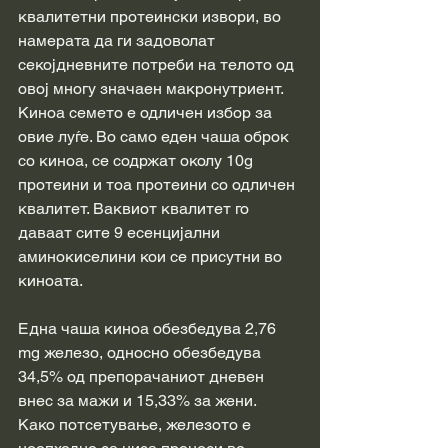
квалитетни протеински извори, во 
намерата да ги задоволат 
секојдневните потреби на телото од 
овој многу значаен макронутриент. 
Киноа семето е одличен избор за 
овие луѓе. Во само еден чаша оброк 
со киноа, се содржат околу 10g 
протеини и тоа протеини со одличен 
квалитет. Ваквиот квалитет го 
даваат сите 9 есенцијални 
аминокиселини кои се присутни во 
киноата.
Една чаша киноа обезбедува 2,76 
mg железо, односно обезбедува 
34,5% од препорачаниот дневен 
внес за мажи и 15,33% за жени.
Како потсетување, железото е 