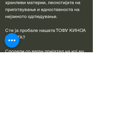
хранливи материи, леснотијата на 
приготвување и едноставноста на 
нејзиното одгледување.
Сте ја пробале нашата ТОФУ КИНОА 
САЛАТА?
Сподели со веган пријател на кој му 
е потребен доволен дневен внес на 
протеини.
See All
Recent Posts