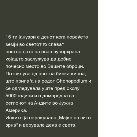
16 ти јануари е денот кога повеќето 
земји во светот го слават 
постоењето на оваа суперхрана 
којашто заслужува да добие 
почесно место во Вашите оброци.
Потекнува од цветна билка киноа, 
што припаѓа на родот Chenopodium и 
се одгледувала уште пред околу 
5000 години и е домородна за 
регионот на Андите во Јужна 
Америка.
Инките ја нарекувале „Мајка на сите 
зрна“ и верувале дека е света.