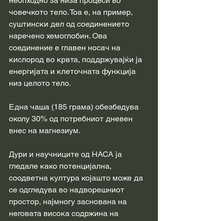
неопходно за низа процеси во 
човечкото тело. Тоа е, на пример, 
суштински дел од соединението 
наречено хемоглобин. Ова 
соединение е главен носач на 
кислород во крвта, поддржувајќи ја 
енергијата и клеточната функција 
низ целото тело.
Една чаша (185 грама) обезбедува 
околу 30% од потребниот дневен 
внес на магнезиум.
Дури и научниците од НАСА ја 
гледале како потенцијална, 
соодветна култура којашто може да 
се одгледува во надворешниот 
простор, најмногу заснована на 
неговата висока содржина на 