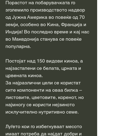
Порастот на побарувачката го 
зголемило производството надвор 
од Јужна Америка во повеќе од 70 
земји, особено во Кина, Франција и 
Индија! Во последно време и кај нас 
во Македонија станува се повеќе 
популарна.
Постојат над 150 видови киноа, а 
најзастапени се белата, црната и 
црвената киноа.
За најразлични цели се користат 
сите компоненти на оваа билка –
листовите, цветовите, коренот, но 
најмногу се користи нејзиното 
исклучително нутритивно семе.
Луѓето кои го избегнуваат месото 
имаат потреба да најдат добри и 